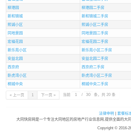
柳港园
柳港园二手房
新和锦城
新和锦城二手房
熙诚小区
熙诚小区二手房
同地景园
同地景园二手房
宏福花园
宏福花园二手房
新乐苑小区
新乐苑小区二手房
安益北园
安益北园二手房
西京府
西京府二手房
卧虎湾小区
卧虎湾小区二手房
桐城中央
桐城中央二手房
当前
/
条，共 20 条
« 上一页
1
下一页 »
法律申明
|
套餐标
大同快房网是一个专注大同地区的房地产行业信息网,提供全面的大同房
Copyright © 2016-