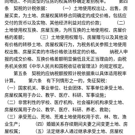
同地区、不同类型的住房的权属转移确定差别税率。 第四
条 契税的计税依据： （一）土地使用权出让、出售，房
屋买卖，为土地、房屋权属转移合同确定的成交价格，包括应
交付的货币以及实物、其他经济利益对应的价款； （二）
土地使用权互换、房屋互换，为所互换的土地使用权、房屋价
格的差额； （三）土地使用权赠与、房屋赠与以及其他没
有价格的转移土地、房屋权属行为，为税务机关参照土地使用
权出售、房屋买卖的市场价格依法核定的价格。 纳税人申
报的成交价格、互换价格差额明显偏低且无正当理由的，由税
务机关依照《中华人民共和国税收征收管理法》的规定核定。
第五条 契税的应纳税额按照计税依据乘以具体适用税率
计算。 第六条 有下列情形之一的，免征契税：
（一）国家机关、事业单位、社会团体、军事单位承受土地、
房屋权属用于办公、教学、医疗、科研、军事设施；
（二）非营利性的学校、医疗机构、社会福利机构承受土地、
房屋权属用于办公、教学、医疗、科研、养老、救助；
（三）承受荒山、荒地、荒滩土地使用权用于农、林、牧、渔
业生产； （四）婚姻关系存续期间夫妻之间变更土地、房
屋权属； （五）法定继承人通过继承承受土地、房屋权