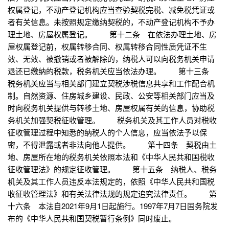
权属登记，不动产登记机构应当查验契税完税、减免税凭证或
者有关信息。未按照规定缴纳契税的，不动产登记机构不予办
理土地、房屋权属登记。 第十二条 在依法办理土地、房
屋权属登记前，权属转移合同、权属转移合同性质凭证不生
效、无效、被撤销或者被解除的，纳税人可以向税务机关申请
退还已缴纳的税款，税务机关应当依法办理。 第十三条
税务机关应当与相关部门建立契税涉税信息共享和工作配合机
制。自然资源、住房城乡建设、民政、公安等相关部门应当及
时向税务机关提供与转移土地、房屋权属有关的信息，协助税
务机关加强契税征收管理。 税务机关及其工作人员对税收
征收管理过程中知悉的纳税人的个人信息，应当依法予以保
密，不得泄露或者非法向他人提供。 第十四条 契税由土
地、房屋所在地的税务机关依照本法和《中华人民共和国税收
征收管理法》的规定征收管理。 第十五条 纳税人、税务
机关及其工作人员违反本法规定的，依照《中华人民共和国税
收征收管理法》和有关法律法规的规定追究法律责任。 第
十六条 本法自2021年9月1日起施行。1997年7月7日国务院发
布的《中华人民共和国契税暂行条例》同时废止。