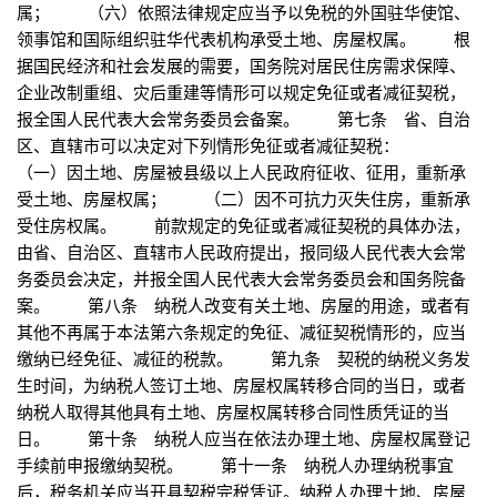
属； （六）依照法律规定应当予以免税的外国驻华使馆、
领事馆和国际组织驻华代表机构承受土地、房屋权属。 根
据国民经济和社会发展的需要，国务院对居民住房需求保障、
企业改制重组、灾后重建等情形可以规定免征或者减征契税，
报全国人民代表大会常务委员会备案。 第七条 省、自治
区、直辖市可以决定对下列情形免征或者减征契税：
（一）因土地、房屋被县级以上人民政府征收、征用，重新承
受土地、房屋权属； （二）因不可抗力灭失住房，重新承
受住房权属。 前款规定的免征或者减征契税的具体办法，
由省、自治区、直辖市人民政府提出，报同级人民代表大会常
务委员会决定，并报全国人民代表大会常务委员会和国务院备
案。 第八条 纳税人改变有关土地、房屋的用途，或者有
其他不再属于本法第六条规定的免征、减征契税情形的，应当
缴纳已经免征、减征的税款。 第九条 契税的纳税义务发
生时间，为纳税人签订土地、房屋权属转移合同的当日，或者
纳税人取得其他具有土地、房屋权属转移合同性质凭证的当
日。 第十条 纳税人应当在依法办理土地、房屋权属登记
手续前申报缴纳契税。 第十一条 纳税人办理纳税事宜
后，税务机关应当开具契税完税凭证。纳税人办理土地、房屋